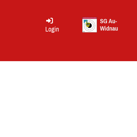
SG Au-
Widnau
Login